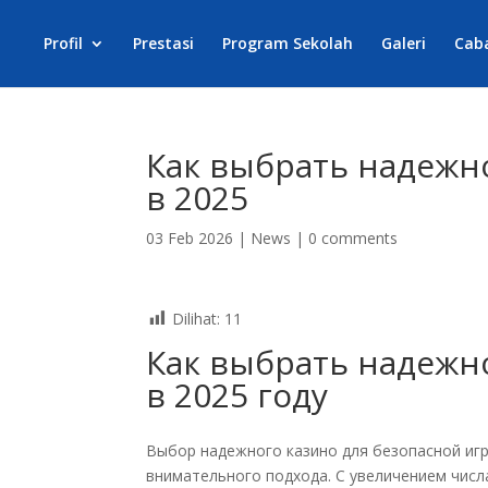
Profil
Prestasi
Program Sekolah
Galeri
Cab
Как выбрать надежн
в 2025
03 Feb 2026
|
News
|
0 comments
Dilihat:
11
Как выбрать надежн
в 2025 году
Выбор надежного казино для безопасной игр
внимательного подхода. С увеличением числа