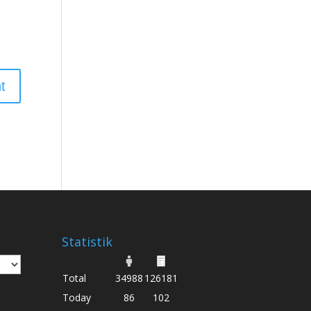
Statistik
Total
34988
126181
Today
86
102