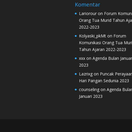
Komentar
Lariorour
on
Forum Komuni
Orang Tua Murid Tahun Aja
2022-2023
Kolyaski_pkMt
on
Forum
Komunikasi Orang Tua Mur
Tahun Ajaran 2022-2023
xxx
on
Agenda Bulan Januar
2023
Lazrixg
on
Puncak Perayaa
Hari Pangan Sedunia 2023
counseling
on
Agenda Bula
Januari 2023