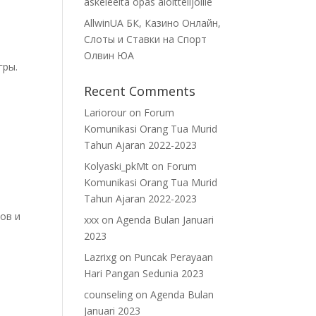
askeleelta opas aloittelijoille
AllwinUA БК, Казино Онлайн,
Слоты и Ставки на Спорт
Олвин ЮА
гры.
Recent Comments
Lariorour
on
Forum
Komunikasi Orang Tua Murid
Tahun Ajaran 2022-2023
Kolyaski_pkMt
on
Forum
Komunikasi Orang Tua Murid
Tahun Ajaran 2022-2023
ов и
xxx
on
Agenda Bulan Januari
2023
Lazrixg
on
Puncak Perayaan
Hari Pangan Sedunia 2023
counseling
on
Agenda Bulan
Januari 2023