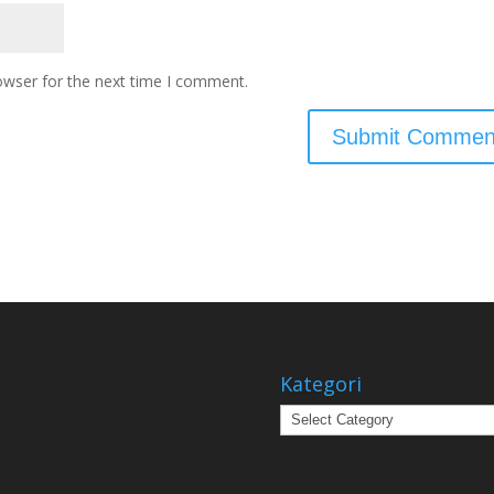
owser for the next time I comment.
Kategori
Kategori