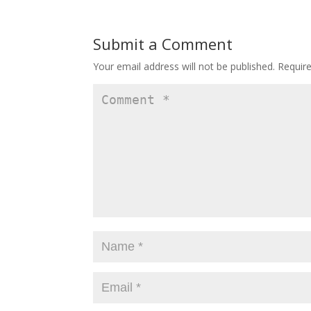
Submit a Comment
Your email address will not be published.
Requir